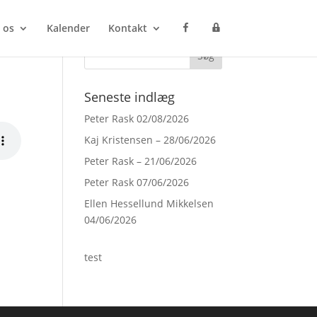
F
P
 os
Kalender
Kontakt
a
r
c
o
e
c
b
e
o
s
o
s
Seneste indlæg
k
M
a
n
Peter Rask 02/08/2026
a
g
Kaj Kristensen – 28/06/2026
e
r
Peter Rask – 21/06/2026
Peter Rask 07/06/2026
Ellen Hessellund Mikkelsen
04/06/2026
test