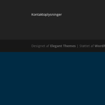
Kontaktoplysninger
Designet af
Elegant Themes
| Støttet af
WordP