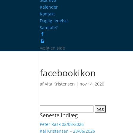
Støt KVS
Kalender
Kontakt
Daglig ledelse
Samtale?
Facebook
ProcessManager
Vælg en side
facebookikon
af
Vita Kristensen
|
nov 14, 2020
Søg
Seneste indlæg
efter:
Peter Rask 02/08/2026
Kaj Kristensen – 28/06/2026