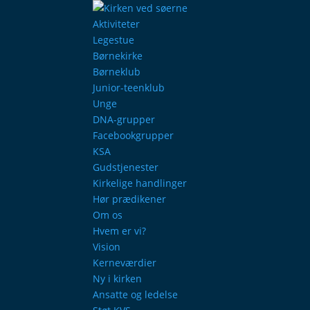
Aktiviteter
Legestue
Børnekirke
Børneklub
Junior-teenklub
Unge
DNA-grupper
Facebookgrupper
KSA
Gudstjenester
Kirkelige handlinger
Hør prædikener
Om os
Hvem er vi?
Vision
Kerneværdier
Ny i kirken
Ansatte og ledelse