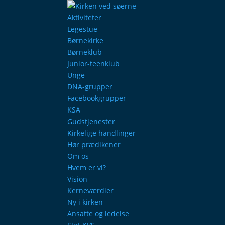
Aktiviteter
Legestue
Børnekirke
Børneklub
Junior-teenklub
Unge
DNA-grupper
Facebookgrupper
KSA
Gudstjenester
Kirkelige handlinger
Hør prædikener
Om os
Hvem er vi?
Vision
Kerneværdier
Ny i kirken
Ansatte og ledelse