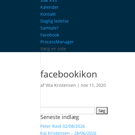
Støt KVS
Kalender
Kontakt
Daglig ledelse
Samtale?
Facebook
ProcessManager
Vælg en side
facebookikon
af
Vita Kristensen
|
nov 11, 2020
Søg
Seneste indlæg
efter:
Peter Rask 02/08/2026
Kaj Kristensen – 28/06/2026