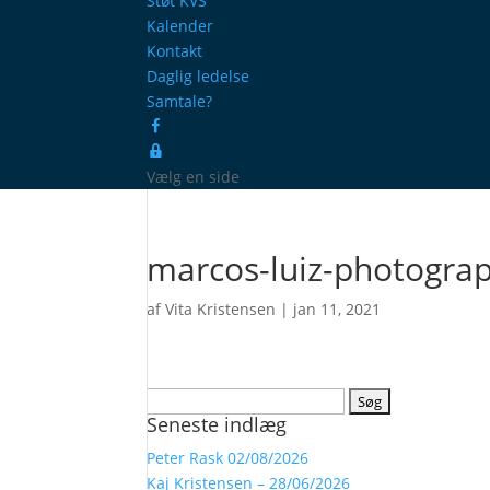
Støt KVS
Kalender
Kontakt
Daglig ledelse
Samtale?
Facebook
ProcessManager
Vælg en side
marcos-luiz-photogra
af
Vita Kristensen
|
jan 11, 2021
Søg
Seneste indlæg
efter:
Peter Rask 02/08/2026
Kaj Kristensen – 28/06/2026