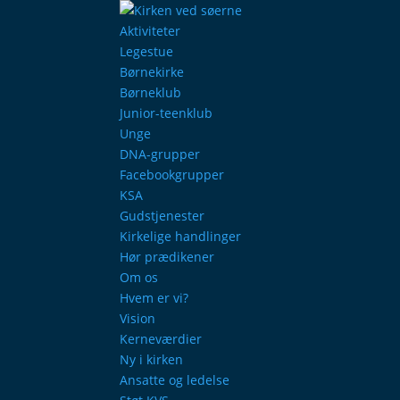
Aktiviteter
Legestue
Børnekirke
Børneklub
Junior-teenklub
Unge
DNA-grupper
Facebookgrupper
KSA
Gudstjenester
Kirkelige handlinger
Hør prædikener
Om os
Hvem er vi?
Vision
Kerneværdier
Ny i kirken
Ansatte og ledelse