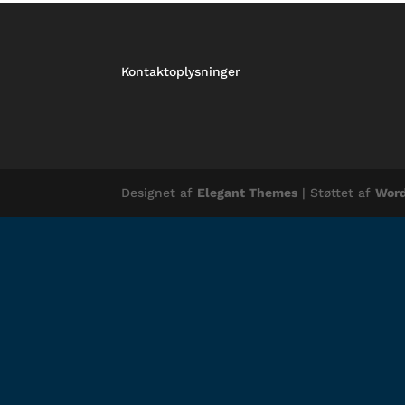
Kontaktoplysninger
Designet af
Elegant Themes
| Støttet af
Word