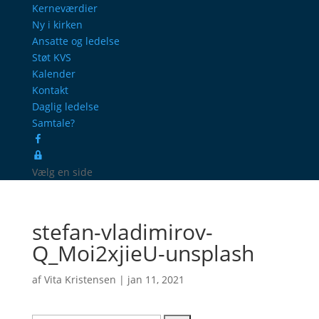
Kerneværdier
Ny i kirken
Ansatte og ledelse
Støt KVS
Kalender
Kontakt
Daglig ledelse
Samtale?
Facebook
ProcessManager
Vælg en side
stefan-vladimirov-
Q_Moi2xjieU-unsplash
af
Vita Kristensen
|
jan 11, 2021