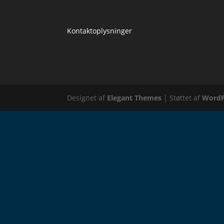
Kontaktoplysninger
Designet af
Elegant Themes
| Støttet af
WordP