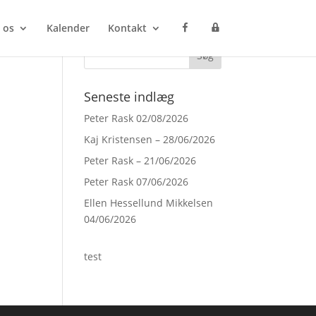
F
P
 os
Kalender
Kontakt
a
r
c
o
e
c
b
e
o
s
o
s
Seneste indlæg
k
M
a
n
Peter Rask 02/08/2026
a
g
Kaj Kristensen – 28/06/2026
e
r
Peter Rask – 21/06/2026
Peter Rask 07/06/2026
Ellen Hessellund Mikkelsen
04/06/2026
test