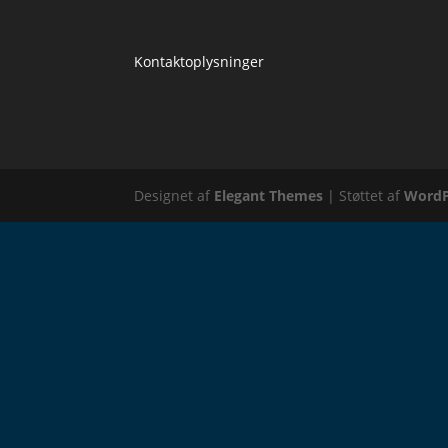
Kontaktoplysninger
Designet af
Elegant Themes
| Støttet af
WordP