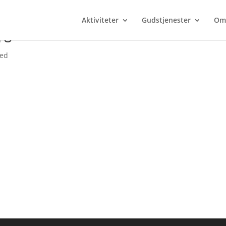
Aktiviteter
Gudstjenester
Om
18
zed