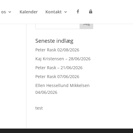
F
P
 os
Kalender
Kontakt
a
r
c
o
e
c
b
e
o
s
o
s
Seneste indlæg
k
M
a
n
Peter Rask 02/08/2026
a
g
Kaj Kristensen – 28/06/2026
e
r
Peter Rask – 21/06/2026
Peter Rask 07/06/2026
Ellen Hessellund Mikkelsen
04/06/2026
test